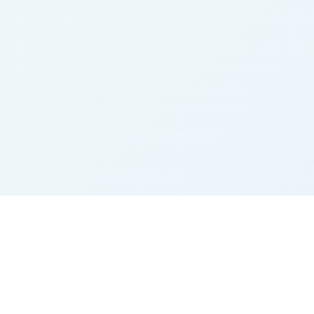
Marktplatz
Beliebte Kategorie
Startseite
Rinder
Alle Inserate
Landtechnik
Merkliste
Heu