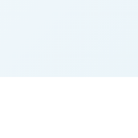
Marktplatz
Beliebte Kategorie
Startseite
Rinder
Alle Inserate
Landtechnik
Merkliste
Heu
Gemerkte Suchen
Immobilien