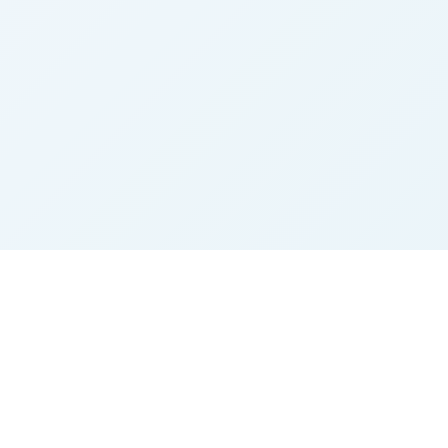
Marktplatz
Beliebte Kategorie
Startseite
Rinder
Alle Inserate
Landtechnik
Merkliste
Heu
Gemerkte Suchen
Immobilien