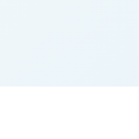
Marktplatz
Beliebte Kategorie
Startseite
Rinder
Alle Inserate
Landtechnik
Merkliste
Heu