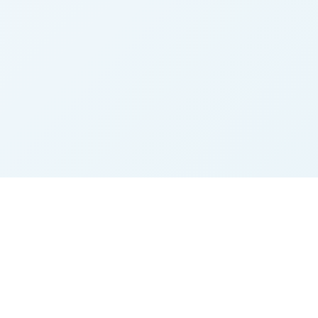
Marktplatz
Beliebte Kategorie
Startseite
Rinder
Alle Inserate
Landtechnik
Merkliste
Heu
Gemerkte Suchen
Immobilien