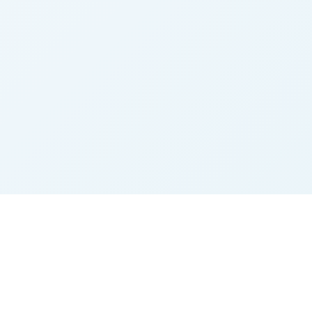
Marktplatz
Beliebte Kategorie
Startseite
Rinder
Alle Inserate
Landtechnik
Merkliste
Heu