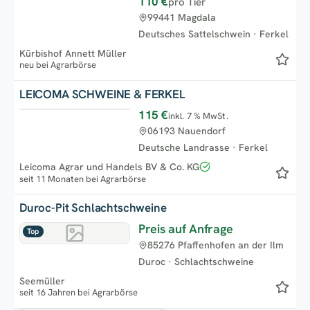
110 €
pro Tier
Neu
99441 Magdala
Deutsches Sattelschwein
·
Ferkel
Kürbishof Annett Müller
neu bei Agrarbörse
LEICOMA SCHWEINE & FERKEL
115 €
inkl. 7 % MwSt.
Top
06193 Nauendorf
Deutsche Landrasse
·
Ferkel
Leicoma Agrar und Handels BV & Co. KG
seit 11 Monaten bei Agrarbörse
Duroc-Pit Schlachtschweine
Preis auf Anfrage
Top
85276 Pfaffenhofen an der Ilm
Duroc
·
Schlachtschweine
Seemüller
seit 16 Jahren bei Agrarbörse