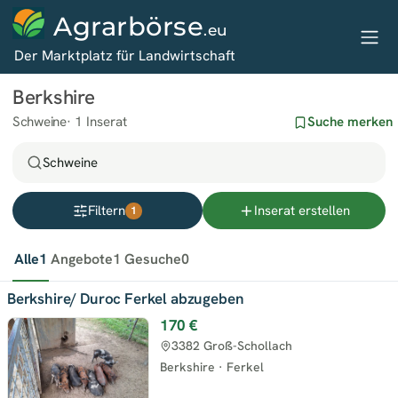
Agrarbörse
.eu
Der Marktplatz für Landwirtschaft
Berkshire
Schweine
1 Inserat
Suche merken
Schweine
Filtern
Inserat erstellen
1
Alle
1
Angebote
1
Gesuche
0
Berkshire/ Duroc Ferkel abzugeben
170 €
3382 Groß-Schollach
Berkshire
·
Ferkel