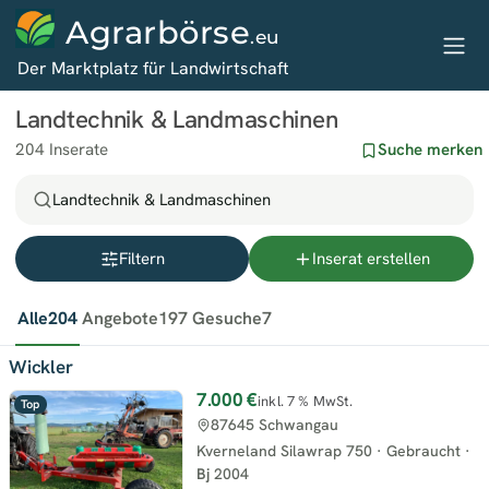
Agrarbörse
.eu
Der Marktplatz für Landwirtschaft
Landtechnik & Landmaschinen
204 Inserate
Suche merken
Landtechnik & Landmaschinen
Filtern
Inserat erstellen
Alle
204
Angebote
197
Gesuche
7
Wickler
7.000 €
inkl. 7 % MwSt.
Top
87645 Schwangau
Kverneland Silawrap 750
·
Gebraucht
·
Bj
2004