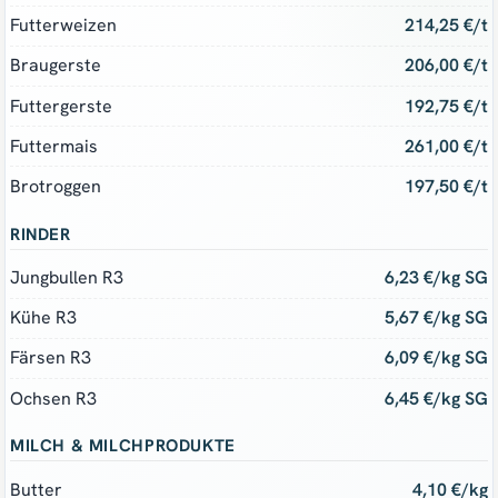
Futterweizen
214,25 €/t
Braugerste
206,00 €/t
Futtergerste
192,75 €/t
Futtermais
261,00 €/t
Brotroggen
197,50 €/t
RINDER
Jungbullen R3
6,23 €/kg SG
Kühe R3
5,67 €/kg SG
Färsen R3
6,09 €/kg SG
Ochsen R3
6,45 €/kg SG
MILCH & MILCHPRODUKTE
Butter
4,10 €/kg