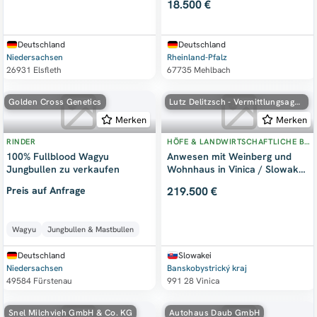
18.500 €
Deutschland
Deutschland
Niedersachsen
Rheinland-Pfalz
26931 Elsfleth
67735 Mehlbach
Golden Cross Genetics
Lutz Delitzsch - Vermittlungsagentur -
Merken
Merken
RINDER
HÖFE & LANDWIRTSCHAFTLICHE BETRIEBE
100% Fullblood Wagyu
Anwesen mit Weinberg und
Jungbullen zu verkaufen
Wohnhaus in Vinica / Slowakei
- Preissenkung
Preis auf Anfrage
219.500 €
Wagyu
Jungbullen & Mastbullen
Deutschland
Slowakei
Niedersachsen
Banskobystrický kraj
49584 Fürstenau
991 28 Vinica
Snel Milchvieh GmbH & Co. KG
Autohaus Daub GmbH