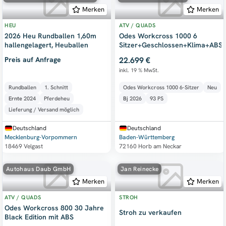
Merken
Merken
HEU
ATV / QUADS
2026 Heu Rundballen 1,60m
Odes Workcross 1000 6
hallengelagert, Heuballen
Sitzer+Geschlossen+Klima+ABS
Preis auf Anfrage
22.699 €
inkl. 19 % MwSt.
Rundballen
1. Schnitt
Odes Workcross 1000 6-Sitzer
Neu
Ernte
2024
Pferdeheu
Bj
2026
93 PS
Lieferung / Versand möglich
Deutschland
Deutschland
Mecklenburg-Vorpommern
Baden-Württemberg
18469 Velgast
72160 Horb am Neckar
Autohaus Daub GmbH
Jan Reinecke
Merken
Merken
ATV / QUADS
STROH
Odes Workcross 800 30 Jahre
Stroh zu verkaufen
Black Edition mit ABS