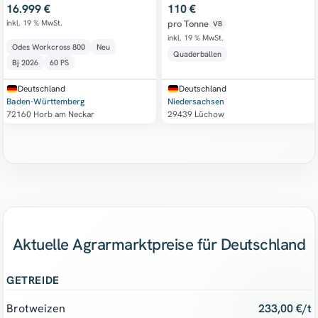
16.999 €
110 €
inkl. 19 % MwSt.
pro Tonne
VB
inkl. 19 % MwSt.
Odes Workcross 800
Neu
Quaderballen
Bj
2026
60 PS
Deutschland
Deutschland
Baden-Württemberg
Niedersachsen
72160 Horb am Neckar
29439 Lüchow
Aktuelle Agrarmarktpreise für Deutschland
GETREIDE
Brotweizen
233,00 €/t