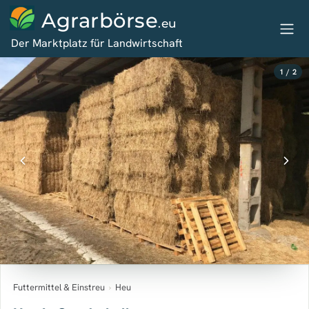
Agrarbörse
.eu
Der Marktplatz für Landwirtschaft
1 / 2
Futtermittel & Einstreu
›
Heu