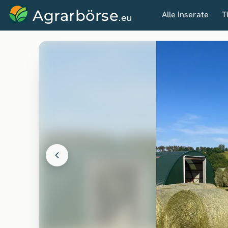
Agrarbörse
Alle Inserate
T
.eu