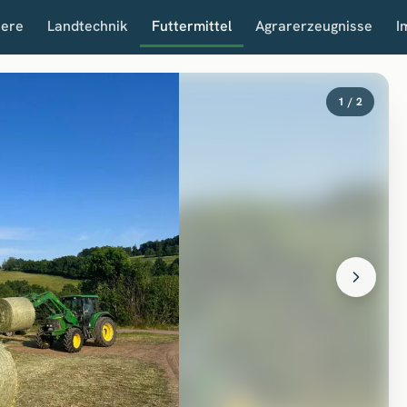
iere
Landtechnik
Futtermittel
Agrarerzeugnisse
I
1 / 2