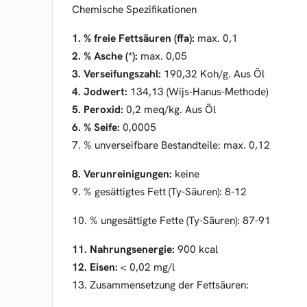
Chemische Spezifikationen
1. % freie Fettsäuren (ffa):
max. 0,1
2. % Asche (*):
max. 0,05
3. Verseifungszahl:
190,32 Koh/g. Aus Öl
4. Jodwert:
134,13 (Wijs-Hanus-Methode)
5. Peroxid:
0,2 meq/kg. Aus Öl
6. % Seife:
0,0005
7. % unverseifbare Bestandteile: max. 0,12
8. Verunreinigungen:
keine
9. % gesättigtes Fett (Ty-Säuren): 8-12
10. % ungesättigte Fette (Ty-Säuren): 87-91
11. Nahrungsenergie:
900 kcal
12. Eisen:
< 0,02 mg/l
13. Zusammensetzung der Fettsäuren: