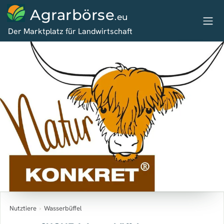
Agrarbörse
.eu
Der Marktplatz für Landwirtschaft
Nutztiere
›
Wasserbüffel