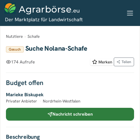
Agrarbörse
.eu
Der Marktplatz für Landwirtschaft
Nutztiere
›
Schafe
Suche Nolana-Schafe
Gesuch
174 Aufrufe
Merken
Teilen
Budget offen
Marieke Biskupek
Privater Anbieter
·
Nordrhein-Westfalen
Nachricht schreiben
Beschreibung