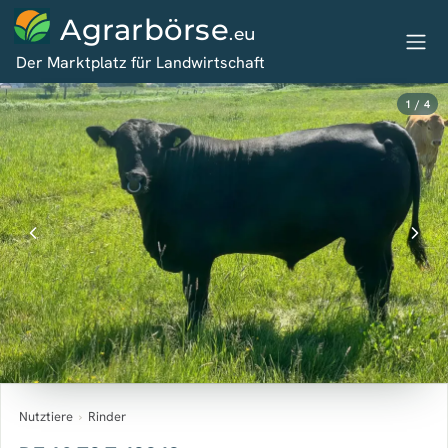
Agrarbörse
.eu
Der Marktplatz für Landwirtschaft
1 / 4
Nutztiere
›
Rinder