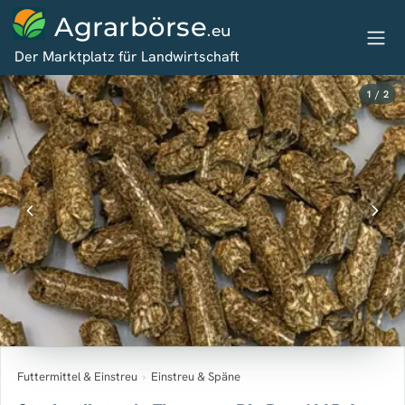
Agrarbörse
.eu
Der Marktplatz für Landwirtschaft
1 / 2
Futtermittel & Einstreu
›
Einstreu & Späne