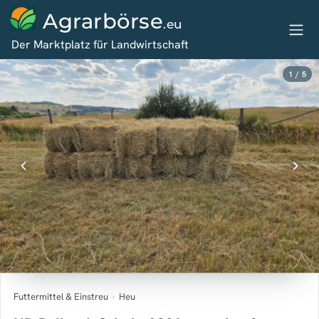
Agrarbörse
.eu
Der Marktplatz für Landwirtschaft
1 / 5
Futtermittel & Einstreu
›
Heu