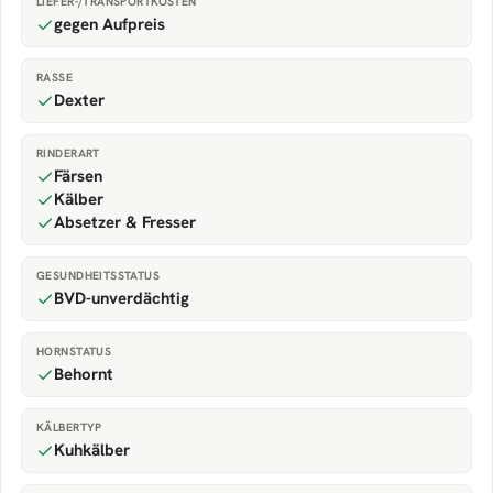
LIEFER-/TRANSPORTKOSTEN
gegen Aufpreis
RASSE
Dexter
RINDERART
Färsen
Kälber
Absetzer & Fresser
GESUNDHEITSSTATUS
BVD-unverdächtig
HORNSTATUS
Behornt
KÄLBERTYP
Kuhkälber