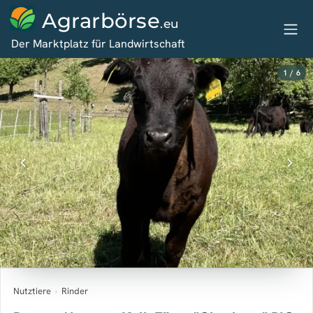
Agrarbörse
.eu
Der Marktplatz für Landwirtschaft
1 / 6
Nutztiere
›
Rinder