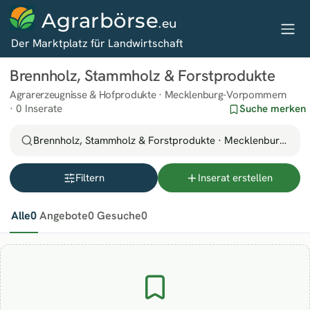
Agrarbörse
.eu
Der Marktplatz für Landwirtschaft
Brennholz, Stammholz & Forstprodukte
Agrarerzeugnisse & Hofprodukte · Mecklenburg-Vorpommern
0 Inserate
Suche merken
Brennholz, Stammholz & Forstprodukte · Mecklenburg-Vo
Filtern
Inserat erstellen
Alle
0
Angebote
0
Gesuche
0