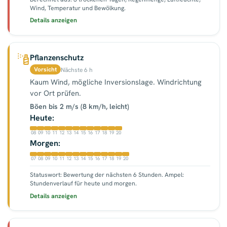
Wind, Temperatur und Bewölkung.
Details anzeigen
Pflanzenschutz
Vorsicht
Nächste 6 h
Kaum Wind, mögliche Inversionslage. Windrichtung
vor Ort prüfen.
Böen bis 2 m/s (8 km/h, leicht)
Heute:
08
09
10
11
12
13
14
15
16
17
18
19
20
Morgen:
07
08
09
10
11
12
13
14
15
16
17
18
19
20
Statuswort: Bewertung der nächsten 6 Stunden. Ampel:
Stundenverlauf für heute und morgen.
Details anzeigen