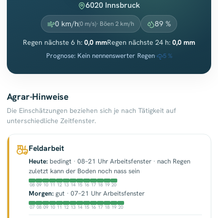
6020 Innsbruck
0 km/h
89 %
(0 m/s)
· Böen 2 km/h
Regen nächste 6 h:
0,0 mm
Regen nächste 24 h:
0,0 mm
Prognose: Kein nennenswerter Regen
·
5 %
Agrar-Hinweise
Die Einschätzungen beziehen sich je nach Tätigkeit auf
unterschiedliche Zeitfenster.
Feldarbeit
Heute:
bedingt
·
08–21 Uhr Arbeitsfenster
·
nach Regen
zuletzt kann der Boden noch nass sein
08
09
10
11
12
13
14
15
16
17
18
19
20
Morgen:
gut
·
07–21 Uhr Arbeitsfenster
07
08
09
10
11
12
13
14
15
16
17
18
19
20