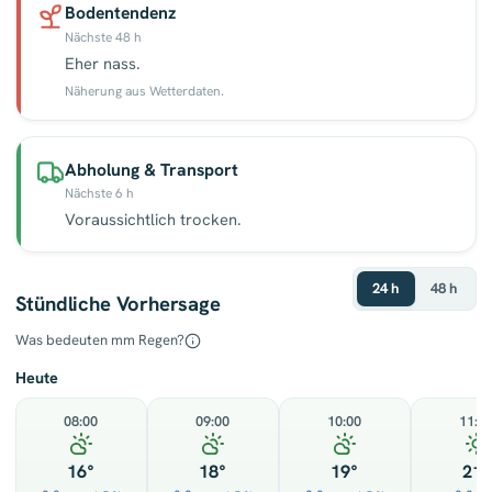
Bodentendenz
Nächste 48 h
Eher nass.
Näherung aus Wetterdaten.
Abholung & Transport
Nächste 6 h
Voraussichtlich trocken.
24 h
48 h
Stündliche Vorhersage
Was bedeuten mm Regen?
Heute
08:00
09:00
10:00
11:0
16°
18°
19°
21°