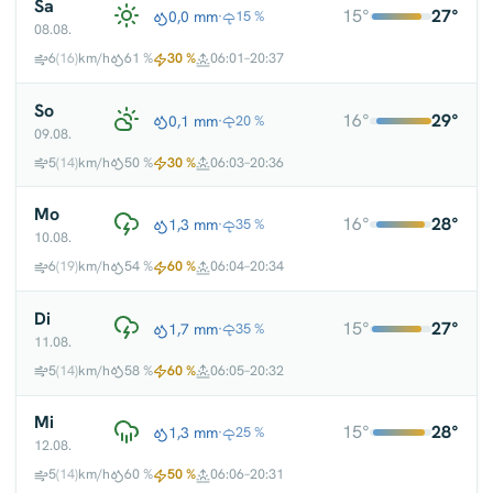
Sa
15°
27°
0,0 mm
·
15 %
08.08.
6
(16)
km/h
61 %
30 %
06:01–20:37
So
16°
29°
0,1 mm
·
20 %
09.08.
5
(14)
km/h
50 %
30 %
06:03–20:36
Mo
16°
28°
1,3 mm
·
35 %
10.08.
6
(19)
km/h
54 %
60 %
06:04–20:34
Di
15°
27°
1,7 mm
·
35 %
11.08.
5
(14)
km/h
58 %
60 %
06:05–20:32
Mi
15°
28°
1,3 mm
·
25 %
12.08.
5
(14)
km/h
60 %
50 %
06:06–20:31