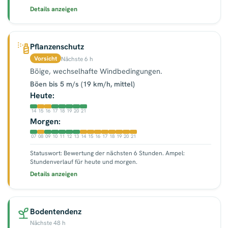
Details anzeigen
Pflanzenschutz
Vorsicht
Nächste 6 h
Böige, wechselhafte Windbedingungen.
Böen bis 5 m/s (19 km/h, mittel)
Heute:
14
15
16
17
18
19
20
21
Morgen:
07
08
09
10
11
12
13
14
15
16
17
18
19
20
21
Statuswort: Bewertung der nächsten 6 Stunden. Ampel:
Stundenverlauf für heute und morgen.
Details anzeigen
Bodentendenz
Nächste 48 h