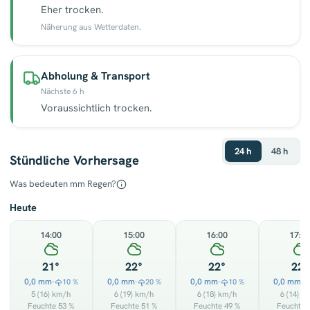
Eher trocken.
Näherung aus Wetterdaten.
Abholung & Transport
Nächste 6 h
Voraussichtlich trocken.
24 h
48 h
Stündliche Vorhersage
Was bedeuten mm Regen?
Heute
14:00
15:00
16:00
17:0
21°
22°
22°
22°
0,0 mm
0,0 mm
0,0 mm
0,0 mm
·
10 %
·
20 %
·
10 %
·
5
(16)
km/h
6
(19)
km/h
6
(18)
km/h
6
(14)
km
Feuchte 53 %
Feuchte 51 %
Feuchte 49 %
Feuchte 