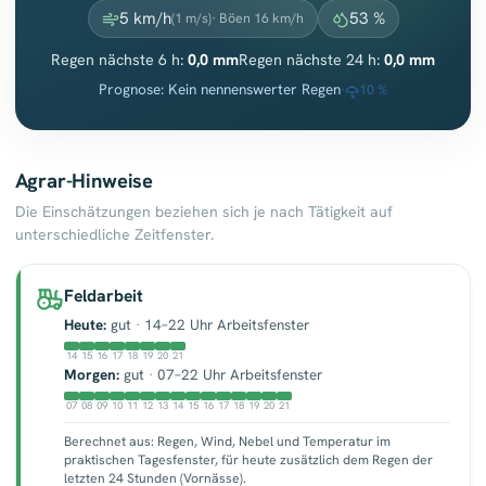
5 km/h
53 %
(1 m/s)
· Böen 16 km/h
Regen nächste 6 h:
0,0 mm
Regen nächste 24 h:
0,0 mm
Prognose: Kein nennenswerter Regen
·
10 %
Agrar-Hinweise
Die Einschätzungen beziehen sich je nach Tätigkeit auf
unterschiedliche Zeitfenster.
Feldarbeit
Heute:
gut
·
14–22 Uhr Arbeitsfenster
14
15
16
17
18
19
20
21
Morgen:
gut
·
07–22 Uhr Arbeitsfenster
07
08
09
10
11
12
13
14
15
16
17
18
19
20
21
Berechnet aus: Regen, Wind, Nebel und Temperatur im
praktischen Tagesfenster, für heute zusätzlich dem Regen der
letzten 24 Stunden (Vornässe).