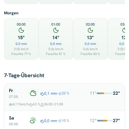
Morgen
00:00
01:00
02:00
03:0
15°
14°
13°
12°
0,0 mm
0,0 mm
0,0 mm
0,0 m
3
(5)
km/h
5
(6)
km/h
3
(6)
km/h
3
(5)
km
Feuchte 77 %
Feuchte 81 %
Feuchte 83 %
Feuchte 
7-Tage-Übersicht
Fr
11°
22°
0,1 mm
·
20 %
07.08.
6
(19)
km/h
63 %
06:00–21:08
Sa
12°
27°
0,0 mm
·
10 %
08.08.