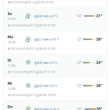
6
(18)
km/h
52 %
06:02–21:06
So
14°
31°
0,0 mm
·
5 %
09.08.
13
(24)
km/h
42 %
06:03–21:05
Mo
12°
28°
0,1 mm
·
15 %
10.08.
18
(34)
km/h
53 %
06:05–21:03
Di
12°
24°
0,0 mm
·
5 %
11.08.
11
(23)
km/h
55 %
06:07–21:01
Mi
12°
28°
0,0 mm
·
5 %
12.08.
14
(32)
km/h
47 %
06:08–20:59
Do
15°
35°
0,0 mm
·
10 %