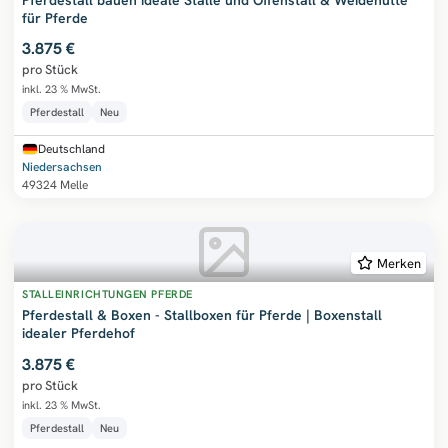
Pferdestall bauen ideale Ställe und Offenstall & Weidehütte
für Pferde
3.875 €
pro Stück
inkl. 23 % MwSt.
Pferdestall
Neu
Deutschland
Niedersachsen
49324 Melle
Merken
STALLEINRICHTUNGEN PFERDE
Pferdestall & Boxen - Stallboxen für Pferde | Boxenstall
idealer Pferdehof
3.875 €
pro Stück
inkl. 23 % MwSt.
Pferdestall
Neu