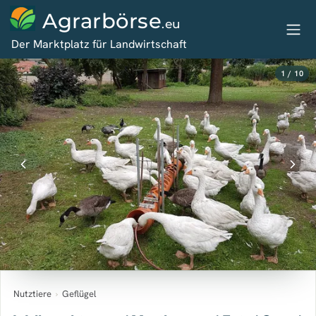
Agrarbörse
.eu
Der Marktplatz für Landwirtschaft
1 / 10
Nutztiere
›
Geflügel