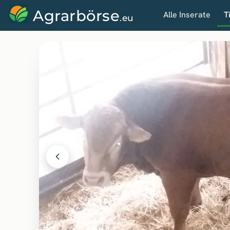
Agrarbörse
Alle Inserate
T
.eu