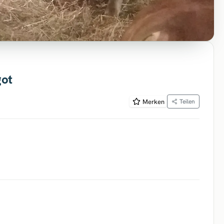
got
Merken
Teilen