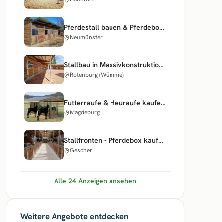
Pferdestall bauen & Pferdebox & Offenstall - ideal für den Paddock
Neumünster
Stallbau in Massivkonstruktion - Pferdebox für den Pferdestall & Außenstall
Rotenburg (Wümme)
Futterraufe & Heuraufe kaufen - Futtertröge ideal für Pferde
Magdeburg
Stallfronten - Pferdebox kaufen & Innenboxen kaufen ideal für Ställe
Gescher
Alle 24 Anzeigen ansehen
Weitere Angebote entdecken