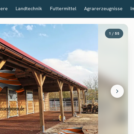
iere
Landtechnik
Futtermittel
Agrarerzeugnisse
I
1 / 55