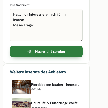
Ihre Nachricht
Nachricht senden
Weitere Inserate des Anbieters
Pferdeboxen kaufen - Innenboxen & Stallfronten für den Stallbau | Stallboxen
Fulda
Heuraufe & Futtertröge kaufen - Pferderaufen für den Stall
Hannover