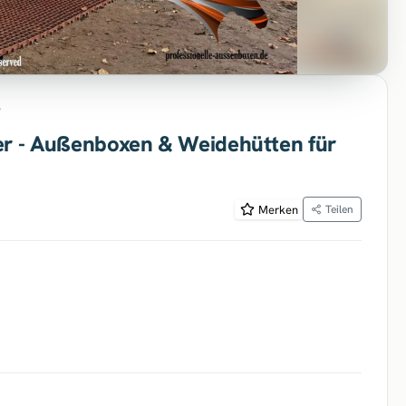
e
ler - Außenboxen & Weidehütten für
Merken
Teilen