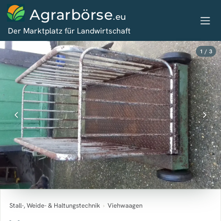
Agrarbörse
.eu
Der Marktplatz für Landwirtschaft
1 / 3
Stall-, Weide- & Haltungstechnik
›
Viehwaagen