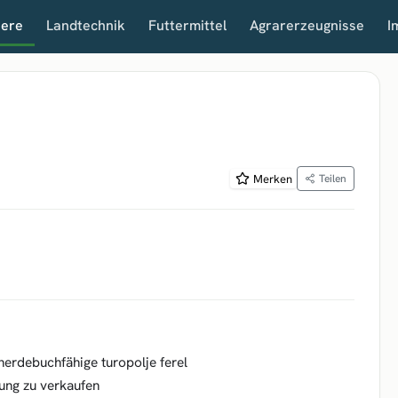
iere
Landtechnik
Futtermittel
Agrarerzeugnisse
I
Merken
Teilen
herdebuchfähige turopolje ferel
tung zu verkaufen