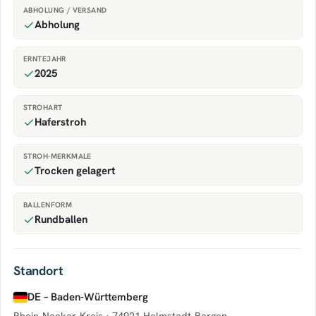
ABHOLUNG / VERSAND
Abholung
ERNTEJAHR
2025
STROHART
Haferstroh
STROH-MERKMALE
Trocken gelagert
BALLENFORM
Rundballen
Standort
DE – Baden-Württemberg
Rhein-Neckar-Kreis ·
74921 Helmstadt-Bargen