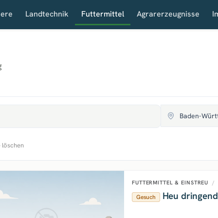
iere
Landtechnik
Futtermittel
Agrarerzeugnisse
I
g
e löschen
FUTTERMITTEL & EINSTREU
/
Heu dringend
Gesuch