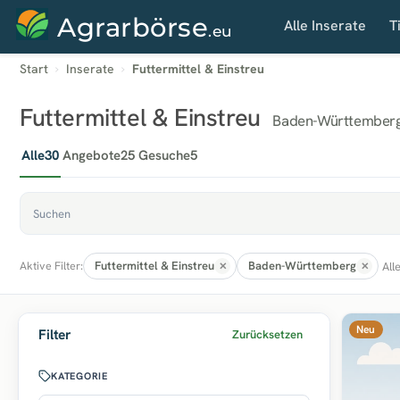
Agrarbörse
Alle Inserate
T
.eu
Start
Inserate
Futtermittel & Einstreu
Futtermittel & Einstreu
Baden-Württember
Alle
30
Angebote
25
Gesuche
5
Futtermittel & Einstreu
Baden-Württemberg
All
Aktive Filter:
Neu
Filter
Zurücksetzen
KATEGORIE