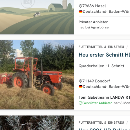
79686 Hasel
Deutschland
Baden-Wür
Privater Anbieter
neu bei Agrarbörse
FUTTERMITTEL & EINSTREU
/
Heu erster Schnitt H
Quaderballen
·
1. Schnitt
71149 Bondorf
Deutschland
Baden-Wür
Tom Gabelmann LANDWIR
Geprüfter Anbieter
seit 8 Mo
FUTTERMITTEL & EINSTREU
/