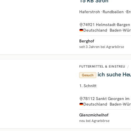
15 RB Stroh
Haferstroh
·
Rundballen
·
Er
74921 Helmstadt-Bargen
Deutschland
Baden-Wür
Berghof
seit 3 Jahren bei Agrarbörse
FUTTERMITTEL & EINSTREU
/
ich suche He
Gesuch
1. Schnitt
78112 Sankt Georgen im
Deutschland
Baden-Wür
Glenzmichelhof
neu bei Agrarbörse