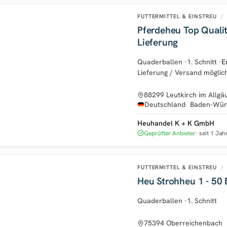
FUTTERMITTEL & EINSTREU
/
Pferdeheu Top Qualit
Lieferung
Quaderballen
·
1. Schnitt
·
E
Lieferung / Versand möglic
88299 Leutkirch im Allgä
Deutschland
Baden-Wür
Heuhandel K + K GmbH
Geprüfter Anbieter
seit 1 Jah
FUTTERMITTEL & EINSTREU
/
Heu Strohheu 1 - 50 
Quaderballen
·
1. Schnitt
75394 Oberreichenbach