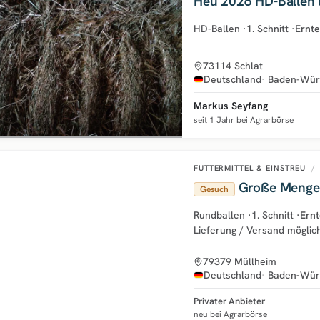
Heu 2026 HD-Ballen 
HD-Ballen
·
1. Schnitt
·
Ernte
73114 Schlat
Deutschland
Baden-Wür
Markus Seyfang
seit 1 Jahr bei Agrarbörse
FUTTERMITTEL & EINSTREU
/
Große Menge 
Gesuch
Rundballen
·
1. Schnitt
·
Ernt
Lieferung / Versand möglic
79379 Müllheim
Deutschland
Baden-Wür
Privater Anbieter
neu bei Agrarbörse