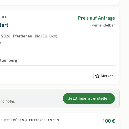
Preis auf Anfrage
HEU
iert
verhandelbar
2026
·
Pferdeheu
·
Bio (EU-Öko)
·
h
ttemberg
Merken
Jetzt Inserat erstellen
ung nötig.
100 €
FUTTERRÜBEN & FUTTERPFLANZEN