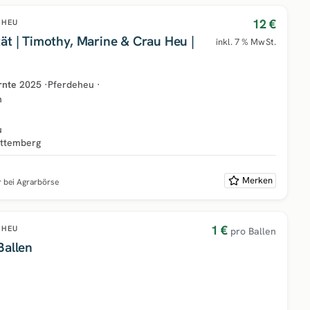
12 €
HEU
ät | Timothy, Marine & Crau Heu |
inkl. 7 % MwSt.
rnte
2025
·
Pferdeheu
·
h
u
ttemberg
Merken
r bei Agrarbörse
1 €
HEU
pro Ballen
Ballen