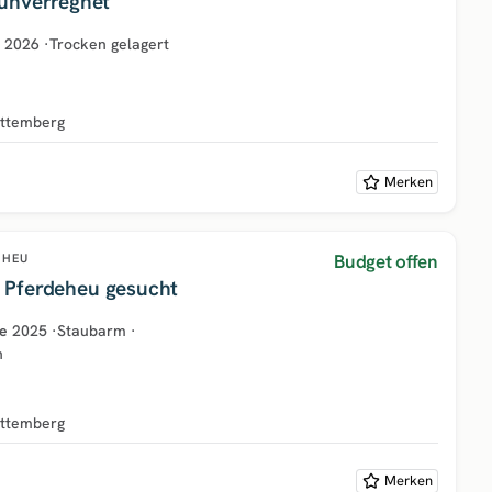
unverregnet
2026
·
Trocken gelagert
ttemberg
Merken
Budget offen
HEU
Pferdeheu gesucht
e
2025
·
Staubarm
·
h
ttemberg
Merken