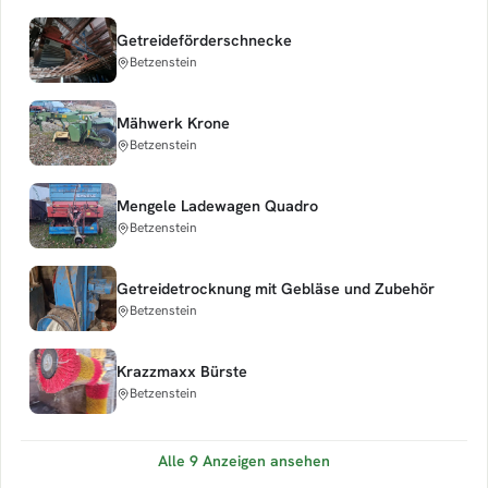
Getreideförderschnecke
Betzenstein
Mähwerk Krone
Betzenstein
Mengele Ladewagen Quadro
Betzenstein
Getreidetrocknung mit Gebläse und Zubehör
Betzenstein
Krazzmaxx Bürste
Betzenstein
Alle 9 Anzeigen ansehen