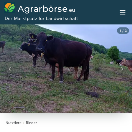
Agrarbörse
.eu
Der Marktplatz für Landwirtschaft
1 / 3
Nutztiere
›
Rinder