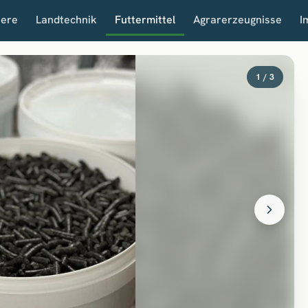
iere
Landtechnik
Futtermittel
Agrarerzeugnisse
I
1 / 3