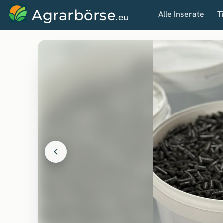
Agrarbörse
Alle Inserate
T
.eu