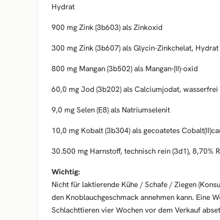
Hydrat
900 mg Zink (3b603) als Zinkoxid
300 mg Zink (3b607) als Glycin-Zinkchelat, Hydrat
800 mg Mangan (3b502) als Mangan-(II)-oxid
60,0 mg Jod (3b202) als Calciumjodat, wasserfrei
9,0 mg Selen (E8) als Natriumselenit
10,0 mg Kobalt (3b304) als gecoatetes Cobalt(II)c
30.500 mg Harnstoff, technisch rein (3d1), 8,70%
Wichtig:
Nicht für laktierende Kühe / Schafe / Ziegen (Kons
den Knoblauchgeschmack annehmen kann. Eine W
Schlachttieren vier Wochen vor dem Verkauf abset