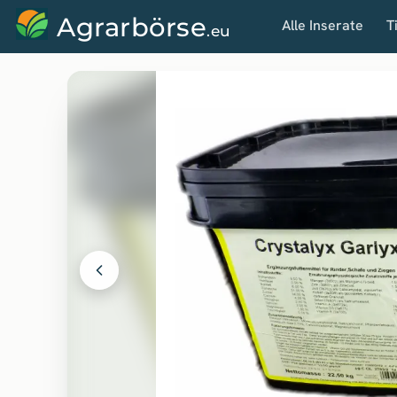
Agrarbörse
Alle Inserate
T
.eu