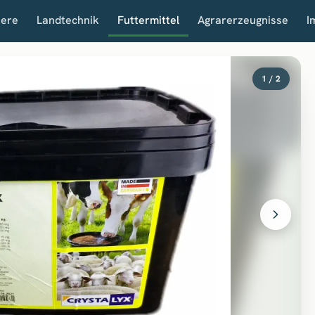
iere
Landtechnik
Futtermittel
Agrarerzeugnisse
I
1 / 2