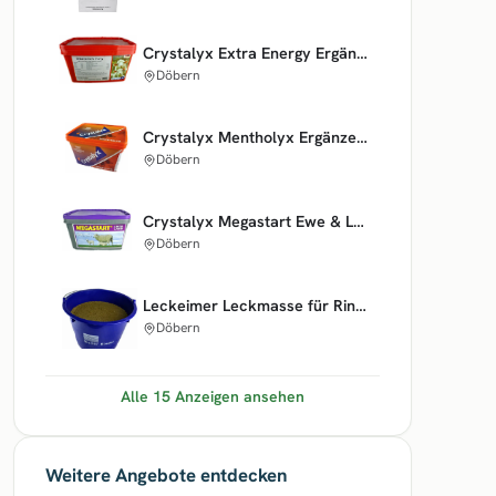
Crystalyx Extra Energy Ergänzer Schafe Ziegen + Wild 22,5kg
Döbern
Crystalyx Mentholyx Ergänzer Schafe Ziegen Kälber 5kg
Döbern
Crystalyx Megastart Ewe & Lamb für Schafe und Ziege 20 kg
Döbern
Leckeimer Leckmasse für Rinder Magnesium plus 20 kg Blattin
Döbern
Alle 15 Anzeigen ansehen
Weitere Angebote entdecken