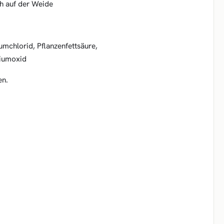
ch auf der Weide
mchlorid, Pflanzenfettsäure,
siumoxid
en.