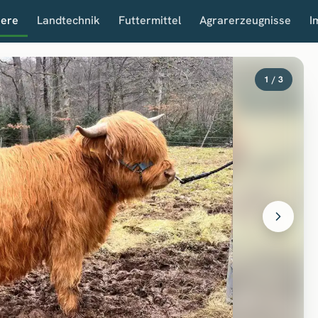
iere
Landtechnik
Futtermittel
Agrarerzeugnisse
I
1 / 3