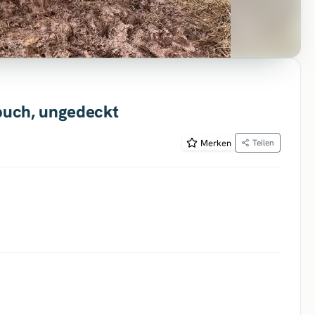
dbuch, ungedeckt
Merken
Teilen