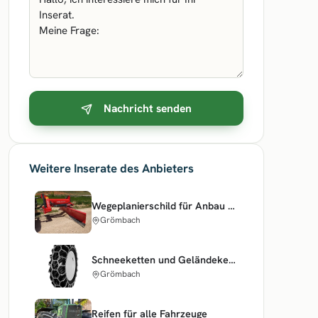
Nachricht senden
Weitere Inserate des Anbieters
Wegeplanierschild für Anbau an Dreipunkt
Grömbach
Schneeketten und Geländeketten
Grömbach
Reifen für alle Fahrzeuge