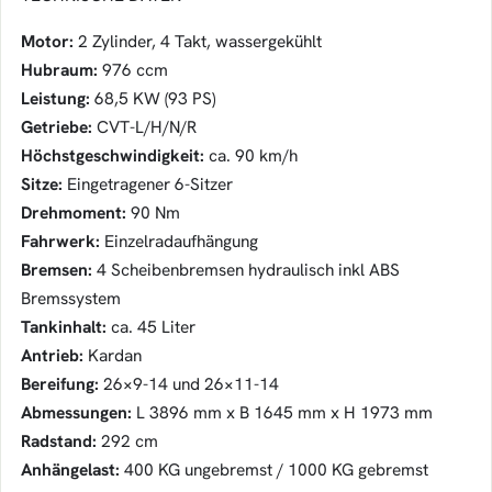
Motor:
2 Zylinder, 4 Takt, wassergekühlt
Hubraum:
976 ccm
Leistung:
68,5 KW (93 PS)
Getriebe:
CVT-L/H/N/R
Höchstgeschwindigkeit:
ca. 90 km/h
Sitze:
Eingetragener 6-Sitzer
Drehmoment:
90 Nm
Fahrwerk:
Einzelradaufhängung
Bremsen:
4 Scheibenbremsen hydraulisch inkl ABS
Bremssystem
Tankinhalt:
ca. 45 Liter
Antrieb:
Kardan
Bereifung:
26×9-14 und 26×11-14
Abmessungen:
L 3896 mm x B 1645 mm x H 1973 mm
Radstand:
292 cm
Anhängelast:
400 KG ungebremst / 1000 KG gebremst