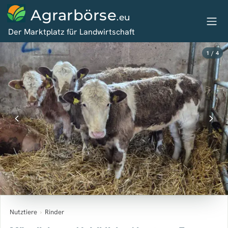
Agrarbörse
.eu
Der Marktplatz für Landwirtschaft
1 / 4
Nutztiere
›
Rinder