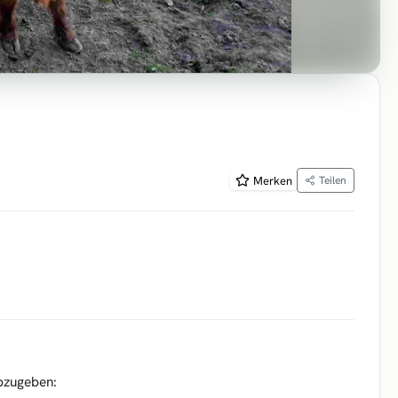
Merken
Teilen
abzugeben: