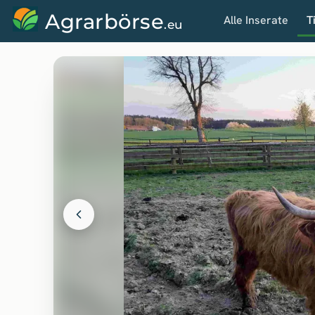
Agrarbörse
Alle Inserate
T
.eu