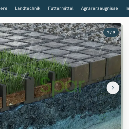
iere
Landtechnik
Futtermittel
Agrarerzeugnisse
I
1 / 8