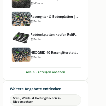
Münster
Rasengitter & Bodenplatten | Kiesgitter für Weide und Paddock
Berlin
Paddockplatten kaufen ReitPRO40 - Rasengitter für Pferdepaddocks & Weiden
Berlin
NEOGRID 40 Rasengitterplatten - Kiesgitter & Bodenplatten | Parkplatz & Paddock
Berlin
Alle 18 Anzeigen ansehen
Weitere Angebote entdecken
Stall-, Weide- & Haltungstechnik in
Niedersachsen