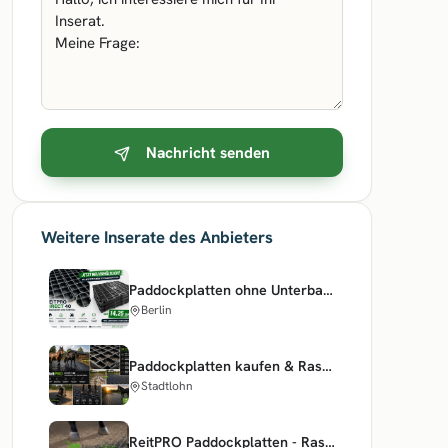
Nachricht senden
Weitere Inserate des Anbieters
Paddockplatten ohne Unterbau - Rasengitter & stabile Bodenbefestigung
Berlin
Paddockplatten kaufen & Rasengitter, ideale Paddockgitter ohne Unterbau ReitPRO
Stadtlohn
ReitPRO Paddockplatten - Rasengitter kaufen & Kiesgitter für Reitplätze