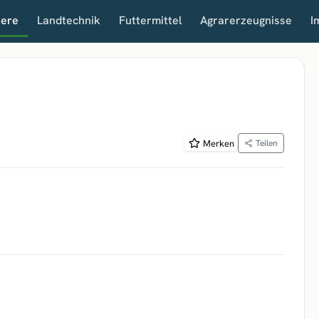
iere
Landtechnik
Futtermittel
Agrarerzeugnisse
I
Merken
Teilen