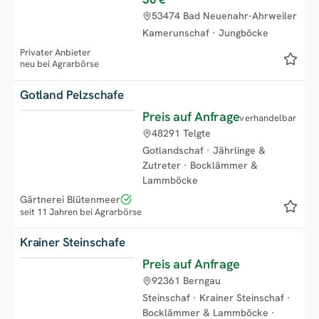
Neu
53474 Bad Neuenahr-Ahrweiler
Kamerunschaf
·
Jungböcke
Privater Anbieter
neu bei Agrarbörse
Gotland Pelzschafe
Preis auf Anfrage
verhandelbar
Neu
48291 Telgte
Gotlandschaf
·
Jährlinge &
Zutreter
·
Bocklämmer &
Lammböcke
Gärtnerei Blütenmeer
seit 11 Jahren bei Agrarbörse
Krainer Steinschafe
Preis auf Anfrage
Neu
92361 Berngau
Steinschaf
·
Krainer Steinschaf
·
Bocklämmer & Lammböcke
·