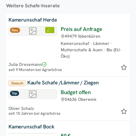
Weitere Schafe-Inserate
Kamerunschaf Herde
Preis auf Anfrage
Neu
49479 Ibbenbüren
Kamerunschaf
·
Lämmer
·
Mutterschafe & Auen
·
Bio (EU-
Öko)
Julia Dresemann
seit 9 Monaten bei Agrarbörse
Kaufe Schafe /Lämmer / Ziegen
Gesuch
Budget offen
Top
54636 Oberweis
Oliver Schalz
seit 15 Jahren bei Agrarbörse
Kamerunschaf Bock
50 €