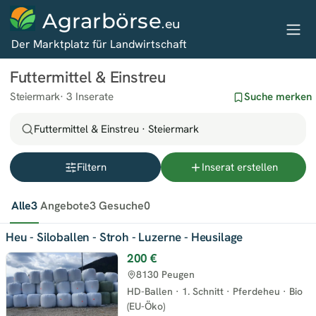
Agrarbörse
.eu
Der Marktplatz für Landwirtschaft
Futtermittel & Einstreu
Steiermark
3 Inserate
Suche merken
Futtermittel & Einstreu · Steiermark
Filtern
Inserat erstellen
Alle
3
Angebote
3
Gesuche
0
Heu - Siloballen - Stroh - Luzerne - Heusilage
200 €
8130 Peugen
HD-Ballen
·
1. Schnitt
·
Pferdeheu
·
Bio
(EU-Öko)