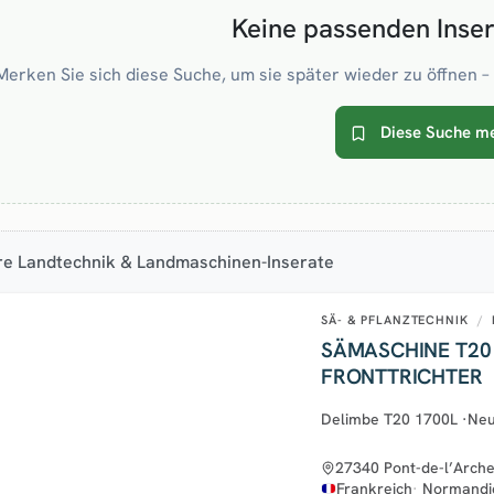
Keine passenden Inse
Merken Sie sich diese Suche, um sie später wieder zu öffnen – 
Diese Suche m
re Landtechnik & Landmaschinen-Inserate
SÄ- & PFLANZTECHNIK
/
SÄMASCHINE T20 
FRONTTRICHTER
Delimbe T20 1700L
·
Ne
27340 Pont-de-l’Arch
Frankreich
Normandi