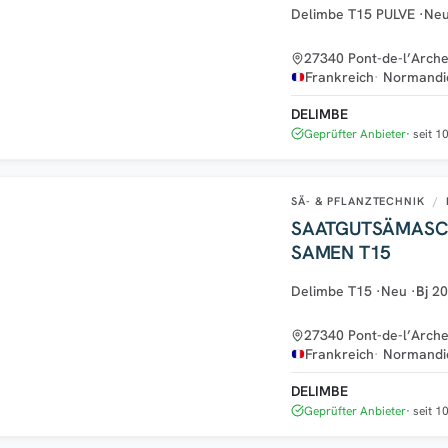
Delimbe T15 PULVE
·
Ne
27340 Pont-de-l’Arch
Frankreich
Normandi
DELIMBE
Geprüfter Anbieter
seit 1
SÄ- & PFLANZTECHNIK
/
SAATGUTSÄMASCH
SAMEN T15
Delimbe T15
·
Neu
·
Bj
2
27340 Pont-de-l’Arch
Frankreich
Normandi
DELIMBE
Geprüfter Anbieter
seit 1