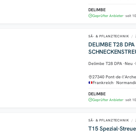
DELIMBE
Geprüfter Anbieter
seit 1
SÄ- & PFLANZTECHNIK
/
DELIMBE T28 DPA 70 LITER –
SCHNECKENSTREU
Delimbe T28 DPA
·
Neu
·
27340 Pont-de-l’Arch
Frankreich
Normandi
DELIMBE
Geprüfter Anbieter
seit 1
SÄ- & PFLANZTECHNIK
/
T15 Spezial-Streue