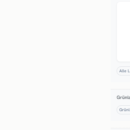
Top
Alle 
Grünl
Grünl