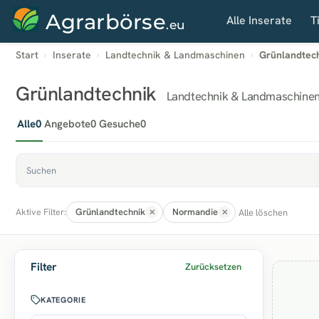
Agrarbörse
Alle Inserate
T
.eu
Start
Inserate
Landtechnik & Landmaschinen
Grünlandtec
Grünlandtechnik
Landtechnik & Landmaschinen
Alle
0
Angebote
0
Gesuche
0
Grünlandtechnik
Normandie
Alle löschen
Aktive Filter:
Filter
Zurücksetzen
KATEGORIE