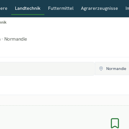
iere
Landtechnik
Futtermittel
Agrarerzeugnisse
I
hnik
 · Normandie