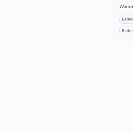
Weite
Ladew
Balle