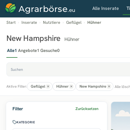
Agrarbörse
Alle Inserate
T
.eu
Start
Inserate
Nutztiere
Geflügel
Hühner
New Hampshire
Hühner
Alle
1
Angebote
1
Gesuche
0
Geflügel
Hühner
New Hampshire
Alle lösc
Aktive Filter:
Filter
Zurücksetzen
KATEGORIE