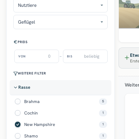
Nutztiere
Geflügel
PREIS
Etwa
–
VON
BIS
Erste
WEITERE FILTER
Weite
Rasse
Brahma
5
Cochin
1
New Hampshire
1
Shamo
1