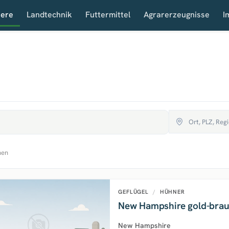
iere
Landtechnik
Futtermittel
Agrarerzeugnisse
I
hen
GEFLÜGEL
/
HÜHNER
New Hampshire gold-bra
New Hampshire