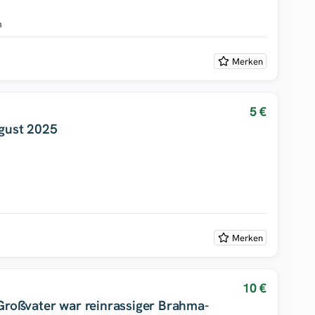
h
Merken
5 €
gust 2025
Merken
10 €
roßvater war reinrassiger Brahma-