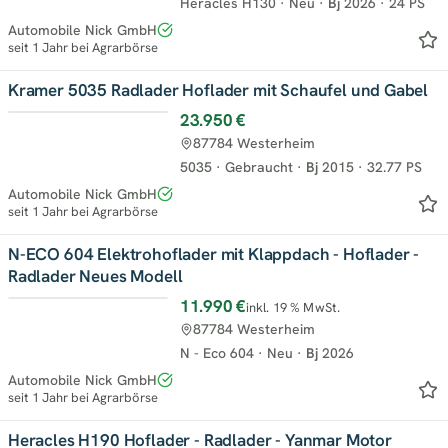
Heracles H130
·
Neu
·
Bj
2026
·
24 PS
Automobile Nick GmbH
seit 1 Jahr bei Agrarbörse
Kramer 5035 Radlader Hoflader mit Schaufel und Gabel
23.950 €
Top
87784 Westerheim
5035
·
Gebraucht
·
Bj
2015
·
32.77 PS
Automobile Nick GmbH
seit 1 Jahr bei Agrarbörse
N-ECO 604 Elektrohoflader mit Klappdach - Hoflader -
Radlader Neues Modell
11.990 €
inkl. 19 % MwSt.
Top
87784 Westerheim
N - Eco 604
·
Neu
·
Bj
2026
Automobile Nick GmbH
seit 1 Jahr bei Agrarbörse
Heracles H190 Hoflader - Radlader - Yanmar Motor