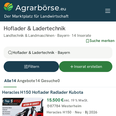
Agrarbörse
.eu
Der Marktplatz für Landwirtschaft
Hoflader & Ladertechnik
Landtechnik & Landmaschinen · Bayern
14 Inserate
Suche merken
Hoflader & Ladertechnik · Bayern
Filtern
Inserat erstellen
Alle
14
Angebote
14
Gesuche
0
Heracles H150 Hoflader Radlader Kubota
15.500 €
inkl. 19 % MwSt.
Top
87784 Westerheim
Heracles H150
·
Neu
·
Bj
2026