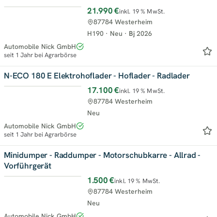
21.990 €
inkl. 19 % MwSt.
Top
87784 Westerheim
H190
·
Neu
·
Bj
2026
Automobile Nick GmbH
seit 1 Jahr bei Agrarbörse
N-ECO 180 E Elektrohoflader - Hoflader - Radlader
17.100 €
inkl. 19 % MwSt.
Top
87784 Westerheim
Neu
Automobile Nick GmbH
seit 1 Jahr bei Agrarbörse
Minidumper - Raddumper - Motorschubkarre - Allrad -
Vorführgerät
1.500 €
inkl. 19 % MwSt.
Top
87784 Westerheim
Neu
Automobile Nick GmbH