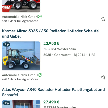
Automobile Nick GmbH
seit 1 Jahr bei Agrarbörse
Kramer Allrad 5035 / 350 Radlader Hoflader Schaufel
und Gabel
23.950 €
Top
87784 Westerheim
5035
·
Gebraucht
·
Bj
2014
·
1 PS
Automobile Nick GmbH
seit 1 Jahr bei Agrarbörse
Atlas Weycor AR40 Radlader Hoflader Palettengabel und
Schaufel
27.490 €
Top
87784 Westerheim