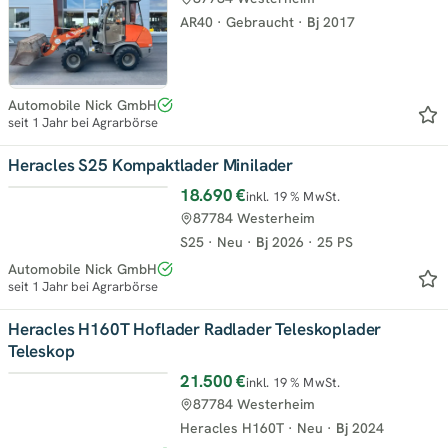
AR40
·
Gebraucht
·
Bj
2017
Automobile Nick GmbH
seit 1 Jahr bei Agrarbörse
Heracles S25 Kompaktlader Minilader
18.690 €
inkl. 19 % MwSt.
Top
87784 Westerheim
S25
·
Neu
·
Bj
2026
·
25 PS
Automobile Nick GmbH
seit 1 Jahr bei Agrarbörse
Heracles H160T Hoflader Radlader Teleskoplader
Teleskop
21.500 €
inkl. 19 % MwSt.
Top
87784 Westerheim
Heracles H160T
·
Neu
·
Bj
2024