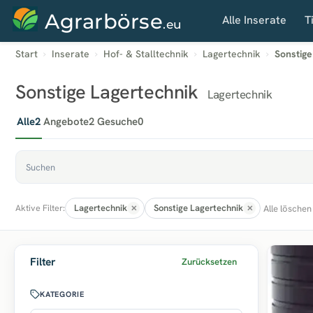
Agrarbörse
Alle Inserate
T
.eu
Start
Inserate
Hof- & Stalltechnik
Lagertechnik
Sonstige
Sonstige Lagertechnik
Lagertechnik
Alle
2
Angebote
2
Gesuche
0
Lagertechnik
Sonstige Lagertechnik
Alle löschen
Aktive Filter:
Filter
Zurücksetzen
KATEGORIE