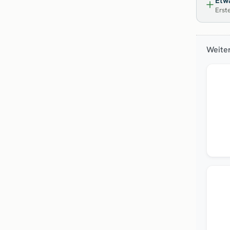
Etwa
Erste
Weite
Neu
Top