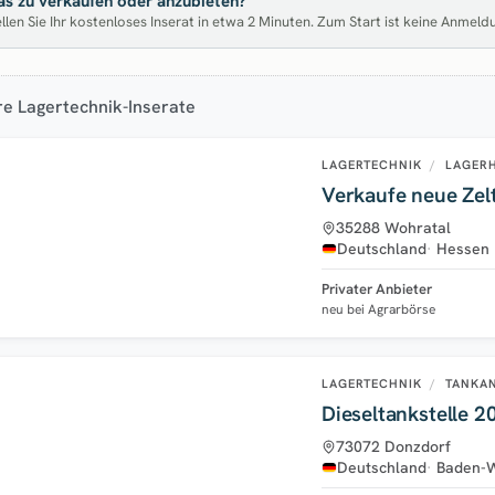
s zu verkaufen oder anzubieten?
llen Sie Ihr kostenloses Inserat in etwa 2 Minuten. Zum Start ist keine Anmeld
re Lagertechnik-Inserate
LAGERTECHNIK
/
LAGERH
Verkaufe neue Zelt
35288 Wohratal
Deutschland
Hessen
Privater Anbieter
neu bei Agrarbörse
LAGERTECHNIK
/
TANKA
73072 Donzdorf
Deutschland
Baden-