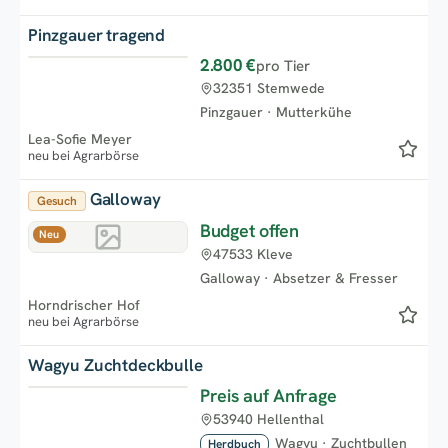
Pinzgauer tragend
2.800 €
pro Tier
Neu
32351 Stemwede
Pinzgauer
·
Mutterkühe
Lea-Sofie Meyer
neu bei Agrarbörse
Galloway
Gesuch
Budget offen
Neu
47533 Kleve
Galloway
·
Absetzer & Fresser
Horndrischer Hof
neu bei Agrarbörse
Wagyu Zuchtdeckbulle
Preis auf Anfrage
Top
53940 Hellenthal
Wagyu
·
Zuchtbullen
Herdbuch