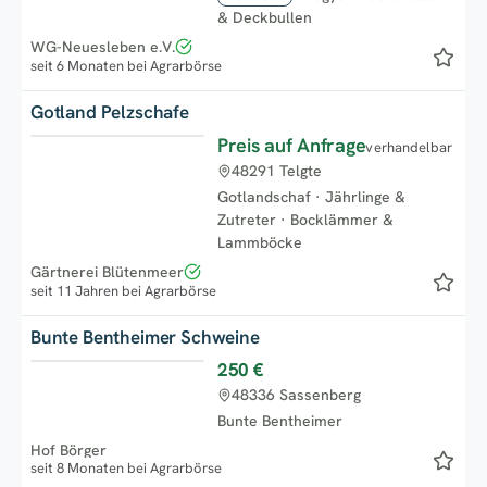
& Deckbullen
WG-Neuesleben e.V.
seit 6 Monaten bei Agrarbörse
Gotland Pelzschafe
Preis auf Anfrage
verhandelbar
Neu
48291 Telgte
Gotlandschaf
·
Jährlinge &
Zutreter
·
Bocklämmer &
Lammböcke
Gärtnerei Blütenmeer
seit 11 Jahren bei Agrarbörse
Bunte Bentheimer Schweine
250 €
Top
48336 Sassenberg
Bunte Bentheimer
Hof Börger
seit 8 Monaten bei Agrarbörse