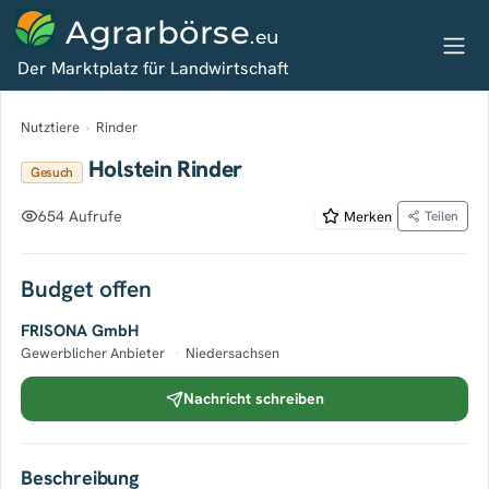
Agrarbörse
.eu
Der Marktplatz für Landwirtschaft
Nutztiere
›
Rinder
Holstein Rinder
Gesuch
654 Aufrufe
Merken
Teilen
Budget offen
FRISONA GmbH
Gewerblicher Anbieter
·
Niedersachsen
Nachricht schreiben
Beschreibung