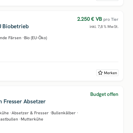
2.250 €
VB
pro Tier
 Biobetrieb
inkl. 7,8 % MwSt.
ende Färsen
·
Bio (EU-Öko)
Merken
Budget offen
n Fresser Absetzer
tkühe
·
Absetzer & Fresser
·
Bullenkälber
·
astbullen
·
Mutterkühe