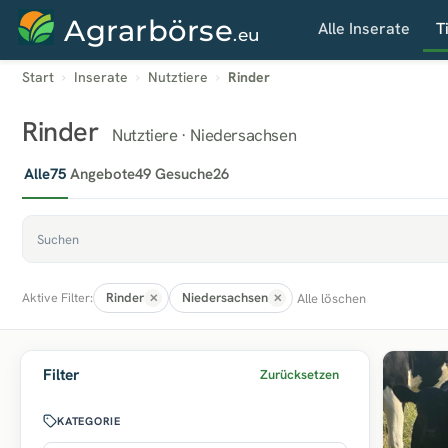
Agrarbörse
Alle Inserate
T
.eu
Start
Inserate
Nutztiere
Rinder
Rinder
Nutztiere · Niedersachsen
Alle
75
Angebote
49
Gesuche
26
Rinder
Niedersachsen
Alle löschen
Aktive Filter:
Filter
Zurücksetzen
KATEGORIE