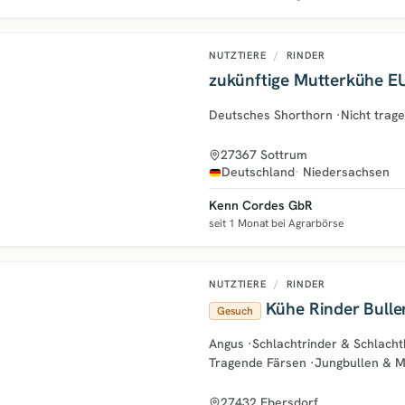
NUTZTIERE
/
RINDER
zukünftige Mutterkühe EU
Deutsches Shorthorn
·
Nicht trag
27367 Sottrum
Deutschland
Niedersachsen
Kenn Cordes GbR
seit 1 Monat bei Agrarbörse
NUTZTIERE
/
RINDER
Kühe Rinder Bulle
Gesuch
Angus
·
Schlachtrinder & Schlach
Tragende Färsen
·
Jungbullen & M
27432 Ebersdorf