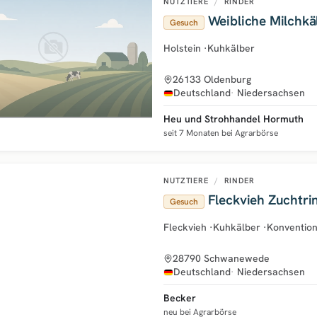
NUTZTIERE
/
RINDER
Weibliche Milchkä
Gesuch
Holstein
·
Kuhkälber
26133 Oldenburg
Deutschland
Niedersachsen
Heu und Strohhandel Hormuth
seit 7 Monaten bei Agrarbörse
NUTZTIERE
/
RINDER
Fleckvieh Zuchtri
Gesuch
Fleckvieh
·
Kuhkälber
·
Konvention
28790 Schwanewede
Deutschland
Niedersachsen
Becker
neu bei Agrarbörse