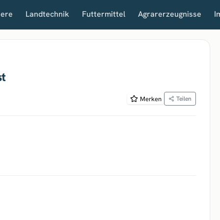
iere
Landtechnik
Futtermittel
Agrarerzeugnisse
I
st
Merken
Teilen